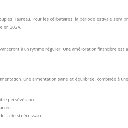
couples Taureau. Pour les célibataires, la période estivale ser
ve en 2024.
avanceront à un rythme régulier. Une amélioration financière est
limentation. Une alimentation saine et équilibrée, combinée à un
votre persévérance.
urcer.
e l’aide si nécessaire.