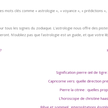
des mots clés comme « astrologie », « voyance », « prédictions », 
 tous les signes du zodiaque. L’astrologie nous offre des piste
ront. N’oubliez pas que l’astrologie est un guide, et que votre li
?
Signification pierre œil de tig
Capricorne vers: quelle direction p
Pierre la citrine : quelles pr
L’horoscope de christine haas
Rêve et sommeil : interprétations ésot