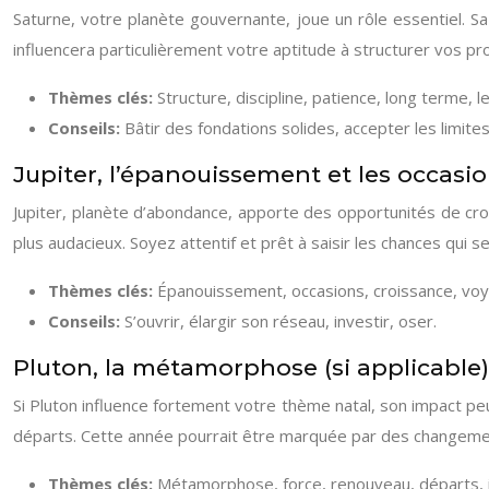
Saturne, votre planète gouvernante, joue un rôle essentiel. Sa
influencera particulièrement votre aptitude à structurer vos pro
Thèmes clés:
Structure, discipline, patience, long terme, l
Conseils:
Bâtir des fondations solides, accepter les limite
Jupiter, l’épanouissement et les occasi
Jupiter, planète d’abondance, apporte des opportunités de cro
plus audacieux. Soyez attentif et prêt à saisir les chances qui s
Thèmes clés:
Épanouissement, occasions, croissance, vo
Conseils:
S’ouvrir, élargir son réseau, investir, oser.
Pluton, la métamorphose (si applicable)
Si Pluton influence fortement votre thème natal, son impact peu
départs. Cette année pourrait être marquée par des changemen
Thèmes clés:
Métamorphose, force, renouveau, départs, i