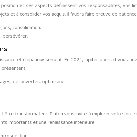
 position et ses aspects définissent vos responsabilités, vos li
jets et à consolider vos acquis, il faudra faire preuve de patience
eçons, consolidation.
s, persévérer.
ons
issance et d’épanouissement. En 2024, Jupiter pourrait vous ou
e présentent.
yages, découvertes, optimisme.
t être transformateur. Pluton vous invite à explorer votre force 
ts importants et une renaissance intérieure.
ntrospection.